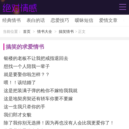
经典情书
表白的话
恋爱技巧
暧昧短信
爱情文章
伤
当前位置：
首页
>
情书大全
>
搞笑情书
> 正文
搞笑的求爱情书
银楼的老板不让我把戒指退回去
想找一个人陪我一辈子
就是要娶你啦怎样？？
喂！！该结婚了
这是把装满子弹的枪你不嫁给我我就
这是地契房契还有轿车你要不要嫁
这一生我只牵你的手
我们郎才女貌
除了我你别无选择！因为再也没有人会比我更爱你了！