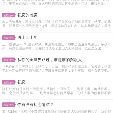
了。现在回过头想一想，女人有时的突然出其不易的一句话，很容易让...
初恋的感觉
初恋情书
本以为这几年，邓没有找我，我们这样子就算分的彻彻底底了。然而，前几
天，我又再一次看到熟悉的q号，请求添加我为好友，其实我记得的，虽然
相...
唐山四十年
初恋情书
王一彪 徐运平 李 波 孔祥武一凤凰栖落唐山，城中之山遂名凤凰山。多少年
来，特别是往昔40年，美丽的传说给了唐山人无限慰藉，也让这座城...
从你的全世界路过，谁是谁的摆渡人
初恋情书
《从你的全世界路过》上映了，十天后，我才坐进影院观影。我知道，这部
电影一定会有打动我的情结。电影在重庆取景，提起重庆，我会百感交集...
初恋
初恋情书
陈籽结婚前只有过一段恋情，从初中一直到高二，陶秉去哪，她就跟着去
哪。之所以只谈到高二，是因为早恋时她又早孕，初经人事的他俩都不明
所...
你有没有初恋情结？
初恋情书
​文­_戴日强下班时宋小君突然说跟他们宿舍的老大找到他的初恋了。我们都