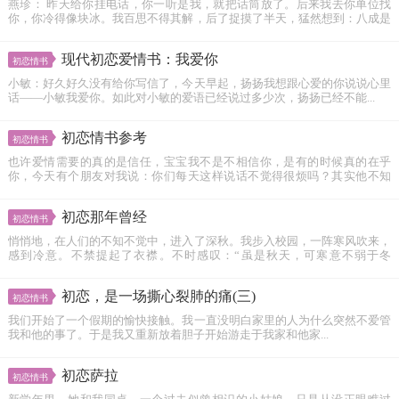
燕珍： 昨天给你挂电话，你一听是我，就把话筒放了。后来我去你单位找
你，你冷得像块冰。我百思不得其解，后了捉摸了半天，猛然想到：八成是
你...
现代初恋爱情书：我爱你
初恋情书
小敏：好久好久没有给你写信了，今天早起，扬扬我想跟心爱的你说说心里
话——小敏我爱你。如此对小敏的爱语已经说过多少次，扬扬已经不能...
初恋情书参考
初恋情书
也许爱情需要的真的是信任，宝宝我不是不相信你，是有的时候真的在乎
你，今天有个朋友对我说：你们每天这样说话不觉得很烦吗？其实他不知
道...
初恋那年曾经
初恋情书
悄悄地，在人们的不知不觉中，进入了深秋。我步入校园，一阵寒风吹来，
感到冷意。不禁提起了衣襟。不时感叹：“虽是秋天，可寒意不弱于冬
呀！”...
初恋，是一场撕心裂肺的痛(三)
初恋情书
我们开始了一个假期的愉快接触。我一直没明白家里的人为什么突然不爱管
我和他的事了。于是我又重新放着胆子开始游走于我家和他家...
初恋萨拉
初恋情书