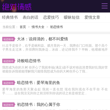
经典情书
表白的话
恋爱技巧
暧昧短信
爱情文章
伤
当前位置：
首页
>
情书大全
>
初恋情书
大冰：说得清的，都不叫爱情
初恋情书
01左手是筷子，右手是碗和蒜。腊月里的一天，我蹲在门口吃面。那个高个
子男生走过来，并排蹲到我身边，冰叔，还记得我不？半晌，他艰难地开
口：叔...
诗般暗恋情书
初恋情书
我想成为你的大树 你开心了我就幸福(满足)该不该对他说清楚我好乱我好苦
谁能告诉我谁能理解我只能怪我想成为你的大树你开心了我...
暗恋情书：爱琴海里的鱼
初恋情书
爱琴海里的鱼那天聚会起 我就一直在想 现在我到底在不在乎你 不在
乎........... 这在我没见到你之前没听到你说的话之前是很坚定...
初恋情书：我的心属于你
初恋情书