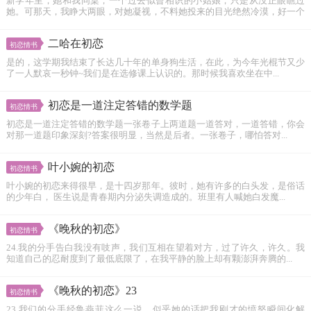
新学年里，她和我同桌，一个过去似曾相识的小姑娘，只是从没正眼瞧过
她。可那天，我睁大两眼，对她凝视，不料她投来的目光绝然冷漠，好一个
令人...
二哈在初恋
初恋情书
是的，这学期我结束了长达几十年的单身狗生活，在此，为今年光棍节又少
了一人默哀一秒钟~我们是在选修课上认识的。那时候我喜欢坐在中...
初恋是一道注定答错的数学题
初恋情书
初恋是一道注定答错的数学题一张卷子上两道题一道答对，一道答错，你会
对那一道题印象深刻?答案很明显，当然是后者。一张卷子，哪怕答对...
叶小婉的初恋
初恋情书
叶小婉的初恋来得很早，是十四岁那年。彼时，她有许多的白头发，是俗话
的少年白， 医生说是青春期内分泌失调造成的。班里有人喊她白发魔...
《晚秋的初恋》
初恋情书
24.我的分手告白我没有吱声，我们互相在望着对方，过了许久，许久。我
知道自己的忍耐度到了最低底限了，在我平静的脸上却有颗澎湃奔腾的...
《晚秋的初恋》23
初恋情书
23.我们的分手经鲁燕菲这么一说，似乎她的话把我刚才的愤怒瞬间化解