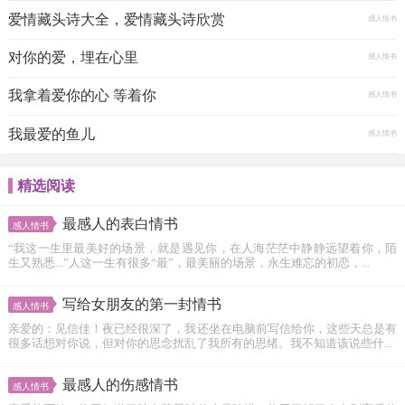
爱情藏头诗大全，爱情藏头诗欣赏
感人情书
对你的爱，埋在心里
感人情书
我拿着爱你的心 等着你
感人情书
我最爱的鱼儿
感人情书
精选阅读
最感人的表白情书
感人情书
“我这一生里最美好的场景，就是遇见你，在人海茫茫中静静远望着你，陌
生又熟悉...”人这一生有很多“最”，最美丽的场景，永生难忘的初恋，...
写给女朋友的第一封情书
感人情书
亲爱的：见信佳！夜已经很深了，我还坐在电脑前写信给你，这些天总是有
很多话想对你说，但对你的思念扰乱了我所有的思绪。我不知道该说些什...
最感人的伤感情书
感人情书