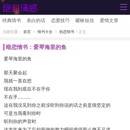
经典情书
表白的话
恋爱技巧
暧昧短信
爱情文章
伤
当前位置：
首页
>
情书大全
>
初恋情书
> 正文
暗恋情书：爱琴海里的鱼
爱琴海里的鱼
那天聚会起
我就一直在想
现在我到底在不在乎你
不在乎...........
这在我没见到你之前没听到你说的话之前是很坚定的
可是当我看到你时
听到你的声音时
这半年来为了忘却所做的努力瞬间变得那么微不足道