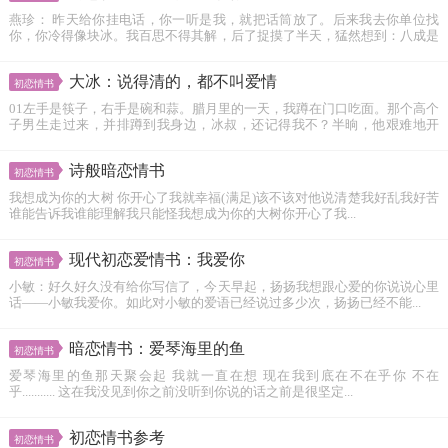
燕珍： 昨天给你挂电话，你一听是我，就把话筒放了。后来我去你单位找
你，你冷得像块冰。我百思不得其解，后了捉摸了半天，猛然想到：八成是
你...
大冰：说得清的，都不叫爱情
初恋情书
01左手是筷子，右手是碗和蒜。腊月里的一天，我蹲在门口吃面。那个高个
子男生走过来，并排蹲到我身边，冰叔，还记得我不？半晌，他艰难地开
口：叔...
诗般暗恋情书
初恋情书
我想成为你的大树 你开心了我就幸福(满足)该不该对他说清楚我好乱我好苦
谁能告诉我谁能理解我只能怪我想成为你的大树你开心了我...
现代初恋爱情书：我爱你
初恋情书
小敏：好久好久没有给你写信了，今天早起，扬扬我想跟心爱的你说说心里
话——小敏我爱你。如此对小敏的爱语已经说过多少次，扬扬已经不能...
暗恋情书：爱琴海里的鱼
初恋情书
爱琴海里的鱼那天聚会起 我就一直在想 现在我到底在不在乎你 不在
乎........... 这在我没见到你之前没听到你说的话之前是很坚定...
初恋情书参考
初恋情书