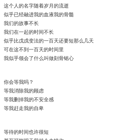
这个人的名字随着岁月的流逝
似乎已经融进我的血液我的骨髓
我们的故事不长
我们在一起的时间不长
似乎比戊戌变法的一百天还要短那么几天
可在这不到一百天的时间里
我似乎领会了什么叫做刻骨铭心
你会等我吗？
等我消除我的顾虑
等我删掉我的不安全感
等我赶走我的自卑
等待的时间也许很短