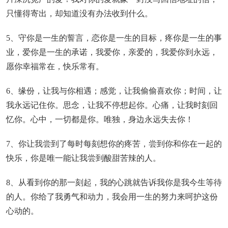
只懂得寄出，却知道没有办法收到什么。
5、守你是一生的誓言，恋你是一生的目标，疼你是一生的事
业，爱你是一生的承诺，我爱你，亲爱的，我爱你到永远，
愿你幸福常在，快乐常有。
6、缘份，让我与你相遇；感觉，让我偷偷喜欢你；时间，让
我永远记住你。思念，让我不停想起你。心痛，让我时刻回
忆你。心中，一切都是你。唯独，身边永远失去你！
7、你让我尝到了每时每刻想你的疼苦，尝到你和你在一起的
快乐，你是唯一能让我尝到酸甜苦辣的人。
8、从看到你的那一刻起，我的心跳就告诉我你是我今生等待
的人。你给了我勇气和动力，我会用一生的努力来呵护这份
心动的。