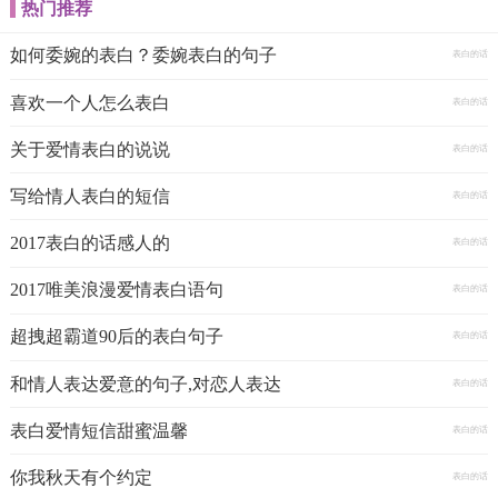
热门推荐
如何委婉的表白？委婉表白的句子
表白的话
喜欢一个人怎么表白
表白的话
关于爱情表白的说说
表白的话
写给情人表白的短信
表白的话
2017表白的话感人的
表白的话
2017唯美浪漫爱情表白语句
表白的话
超拽超霸道90后的表白句子
表白的话
和情人表达爱意的句子,对恋人表达
表白的话
表白爱情短信甜蜜温馨
表白的话
你我秋天有个约定
表白的话