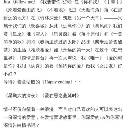
Just《follow me》《我要带你飞翔》任《你和我》《手牵手》
《乘着爱自由的飞》《不着地》飞过《天涯海角》落《在那
遥远的地方》在《竹林深处》筑建《另一个天堂》———只
属于我们的《欢喜城》从此《远离伤心》的《暴风雨》我们
赏《星座》堆《雪人》《钓灵感》看《落叶归根》和《一首
简单的歌》拥抱《春雨里洗过的太阳》品味《柴米油盐酱醋
茶》的生活《相亲相爱》如《永远的第一天》在这个《狂想
世界》《感情是舞台》再一次大声说：我《唯一》《爱的就
是你》我很《认真》的要《预约你的爱》做我《女朋友》好
不好？
等待》着童话般的《Happy ending》~ ~
《星期六的深夜》《爱在思念蔓延时》
情书不仅向征着一种浪漫，而且对自己喜欢的人可以表达出
一份深情的爱意，在爱情童话故事里，你深爱的TA为你写过
深情告白情书吗？