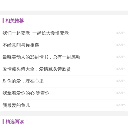
相关推荐
我们一起变老_一起长大慢慢变老
感人情书
不经意间与你相遇
感人情书
最唯美动人的25封情书，总有一封感动
感人情书
爱情藏头诗大全，爱情藏头诗欣赏
感人情书
对你的爱，埋在心里
感人情书
我拿着爱你的心 等着你
感人情书
我最爱的鱼儿
感人情书
精选阅读