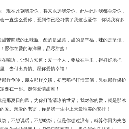
爱你，现在此刻我爱你，将来永远我爱你。此生此世我都会爱你，
会一直这么爱你，爱到你已经习惯了我这么爱你！你说我有多
满酸甜苦辣咸的五味瓶，酸的是温柔，甜的是幸福，辣的是坚强，
！愿你在爱的海洋里，品尽甜蜜！
要挂在嘴边，让对方知道；爱一个人，要放在手里，得好好地把
里，去付出真情。愿你爱情幸福！
夫妻那样争吵，朋友那样交谈，初恋那样打情骂俏，兄妹那样保护
定要在一起。愿你爱情甜蜜！
，就是那夏日的风，为你打造清凉的世界；我对你的爱，就是那冰
的爱。亲爱的老婆，你是我一生中上天最唯美的安排！
近很烦，不想说话，不想吃饭；但是你想过没有，就算你因为失恋