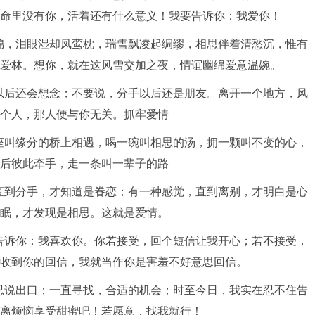
命里没有你，活着还有什么意义！我要告诉你：我爱你！
漫锦，泪眼湿却凤鸾枕，瑞雪飘凌起绸缪，相思伴着清愁沉，惟有
爱林。想你，就在这风雪交加之夜，情谊幽绵爱意温婉。
开以后还会想念；不要说，分手以后还是朋友。离开一个地方，风
个人，那人便与你无关。抓牢爱情
一座叫缘分的桥上相遇，喝一碗叫相思的汤，拥一颗叫不变的心，
后彼此牵手，走一条叫一辈子的路
，直到分手，才知道是眷恋；有一种感觉，直到离别，才明白是心
眠，才发现是相思。这就是爱情。
要告诉你：我喜欢你。你若接受，回个短信让我开心；若不接受，
收到你的回信，我就当作你是害羞不好意思回信。
不忍说出口；一直寻找，合适的机会；时至今日，我实在忍不住告
离烦恼享受甜蜜吧！若愿意，找我就行！