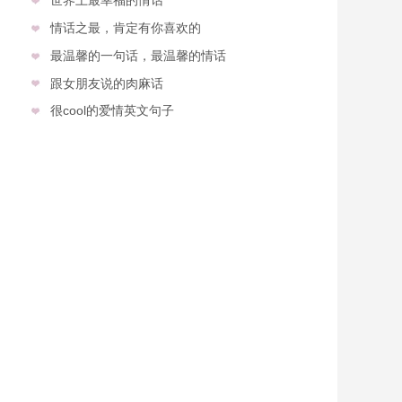
情话之最，肯定有你喜欢的
最温馨的一句话，最温馨的情话
跟女朋友说的肉麻话
很cool的爱情英文句子