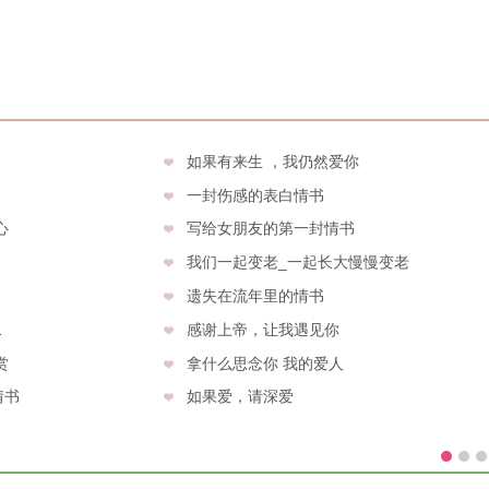
如果有来生 ，我仍然爱你
一封伤感的表白情书
心
写给女朋友的第一封情书
我们一起变老_一起长大慢慢变老
遗失在流年里的情书
1
感谢上帝，让我遇见你
赏
拿什么思念你 我的爱人
情书
如果爱，请深爱