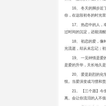
16、 冬天的脚步
你，在这段初冬的时光里
17、 热恋中的人
过时间的沉淀，还能清醒
18、 初恋的爱，
光流逝，却从未忘记；初
19、 一见钟情是
是爱的升华，天长地久是
20、 爱是剧烈的
恨。当爱演变成习惯和责
21、 【三个愿】
离。会让你流泪的人不值