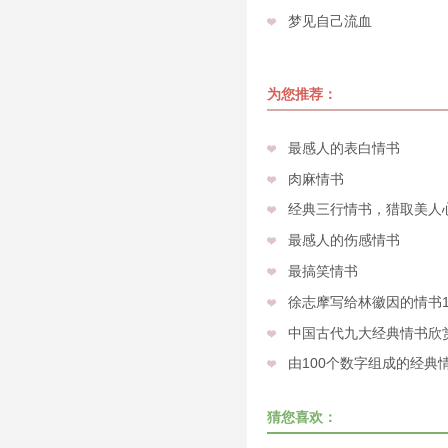
梦见自己流血
为您推荐：
最感人的表白情书
肉麻情书
经典三行情书，猎取美人
最感人的伤感情书
最搞笑情书
徐志摩写给林徽因的情书
中国古代九大经典情书欣
由100个数字组成的经典
猜您喜欢：